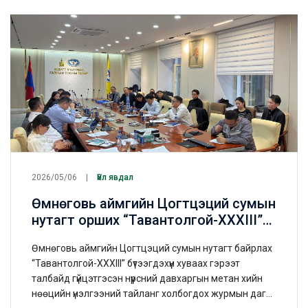
2026/05/06
Үйл явдал
Өмнөговь аймгийн Цогтцэций сумын
нутагт орших “Тавантолгой-ХХХIII”
талбайд хэрэгжүүлсэн нүүрсний
Өмнөговь аймгийн Цогтцэций сумын нутагт байрлах
давхаргын метан хийн (НДМХ)
“Тавантолгой-ХХХIII” бүтээгдэхүүн хуваах гэрээт
нөөцийн үнэлгээний тайлан
талбайд гүйцэтгэсэн нүүрсний давхаргын метан хийн
батлагдлаа
нөөцийн үнэлгээний тайланг холбогдох журмын дагуу