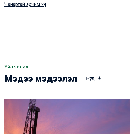
Чанартай эрчим хүч
Үйл явдал
Мэдээ мэдээлэл
Бүгд