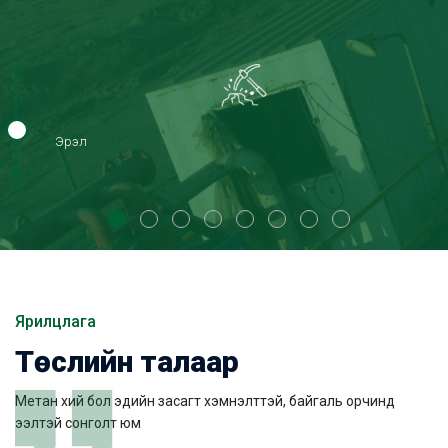
Эрэл
Ярилцлага
Төслийн талаар
Метан хий бол эдийн засагт хэмнэлттэй, байгаль орчинд
ээлтэй сонголт юм