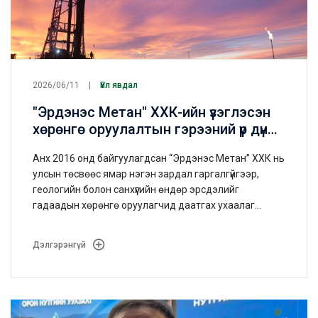
2026/06/11
Үйл явдал
"Эрдэнэс Метан" ХХК-ийн үзэглэсэн
хөрөнгө оруулалтын гэрээний үр дүнд
Монгол Улсын түүхэн дэх анхны метан
Анх 2016 онд байгуулагдсан “Эрдэнэс Метан” ХХК нь
хийн нөөцийг бүртгэлээ.
улсын төсвөөс ямар нэгэн зардал гаргалгүйгээр,
геологийн болон санхүүгийн өндөр эрсдэлийг
гадаадын хөрөнгө оруулагчид даатгах ухаалаг
шийдлийг олсон юм.
Дэлгэрэнгүй