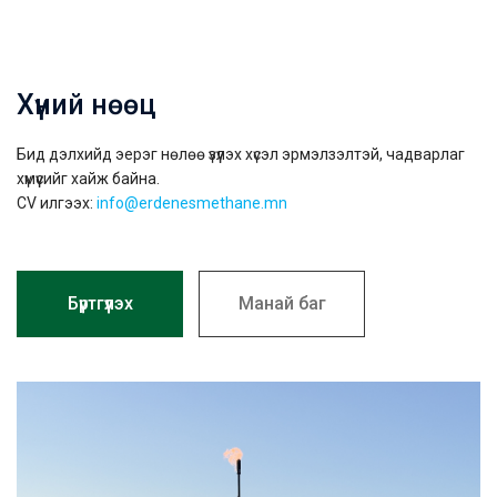
Хүний нөөц
Бид дэлхийд эерэг нөлөө үзүүлэх хүсэл эрмэлзэлтэй, чадварлаг
хүмүүсийг хайж байна.
CV илгээх:
info@erdenesmethane.mn
Бүртгүүлэх
Манай баг