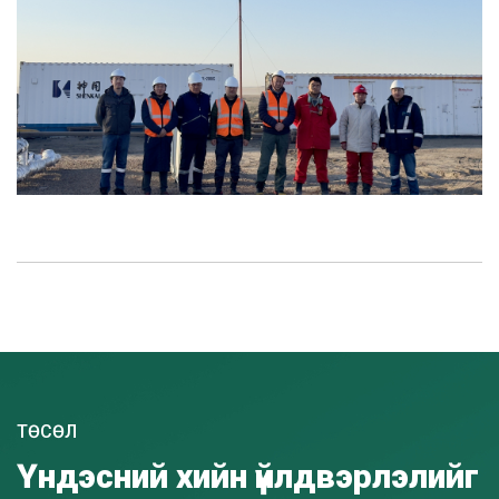
ТӨСӨЛ
Үндэсний хийн үйлдвэрлэлийг