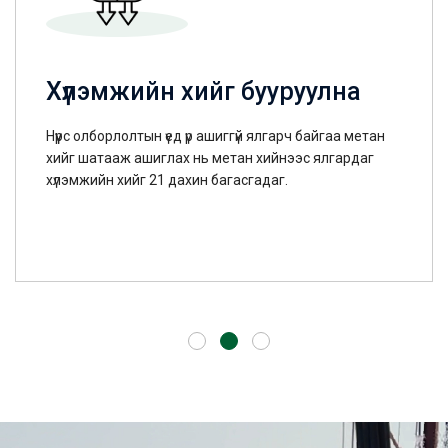
Хүлэмжийн хийг бууруулна
Нүүрс олборлолтын үед үр ашиггүй ялгарч байгаа метан
хийг шатааж ашиглах нь метан хийнээс ялгардаг
хүлэмжийн хийг 21 дахин багасгадаг.