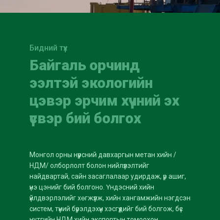
Бидний түүх
Байгаль орчинд
ээлтэй экологийн
цэвэр эрчим хүчний эх
үүсвэр бий болгох
Монгол орны нүүрсний давхаргын метан хийн /
НДМ/ олборлолт болон нийлүүлэлтийг
найдвартай, сайн засаглалаар удирдаж, үр ашиг,
үнэ цэнийг бий болгоно. Үндэсний хийн
үйлдвэрлэлийг хөгжүүлж, хийн хангамжийн нэгдсэн
систем, түүний бүрэлдэхүүн хэсгүүдийг бий болгож, бүс
нутгийн НДМ хийн экспортын томоохон