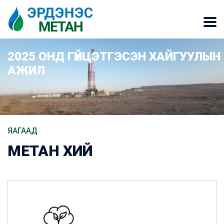
2025 ОНД ГҮЙЦЭТГЭСЭН ХАЙГУУЛЫН
АЖИЛ
ЯАГААД
МЕТАН ХИЙ