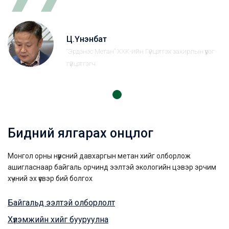
Ц.Үнэнбат
“Эрдэнэс Метан” ХХК-ийн Гүйцэтгэх захирлын үүрэг
гүйцэтгэгч
Бидний ялгарах онцлог
Монгол орны нүүрсний давхаргын метан хийг олборлож
ашигласнаар байгаль орчинд ээлтэй экологийн цэвэр эрчим
хүчний эх үүсвэр бий болгох
Байгальд ээлтэй олборлолт
Хүлэмжийн хийг бууруулна