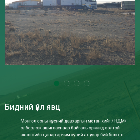
Бидний үйл явц
Монгол орны нүүрсний давхаргын метан хийг / НДМ/
олборлож ашигласнаар байгаль орчинд ээлтэй
экологийн цэвэр эрчим хүчний эх үүсвэр бий болгох.