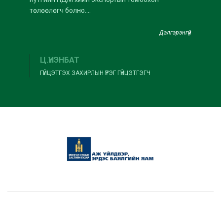
төлөөлөгч болно....
Дэлгэрэнгүй
Ц.ҮНЭНБАТ
ГҮЙЦЭТГЭХ ЗАХИРЛЫН ҮҮРЭГ ГҮЙЦЭТГЭГЧ