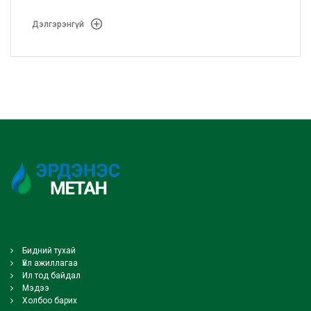
боловсруулж, АМГТГ-ын Мэргэжлийн зөвлөлийн
хурлаар хэлэлцүүлэн батлууллаа.
Дэлгэрэнгүй
Бидний тухай
Үйл ажиллагаа
Ил тод байдал
Мэдээ
Холбоо барих