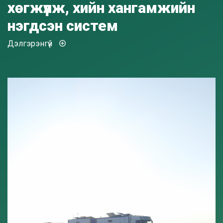
хөгжүүлж, хийн хангамжийн
нэгдсэн систем
Дэлгэрэнгүй