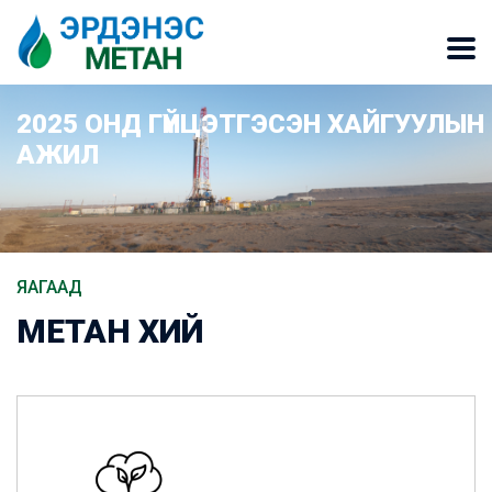
2025 ОНД ГҮЙЦЭТГЭСЭН ХАЙГУУЛЫН
АЖИЛ
ЯАГААД
МЕТАН ХИЙ