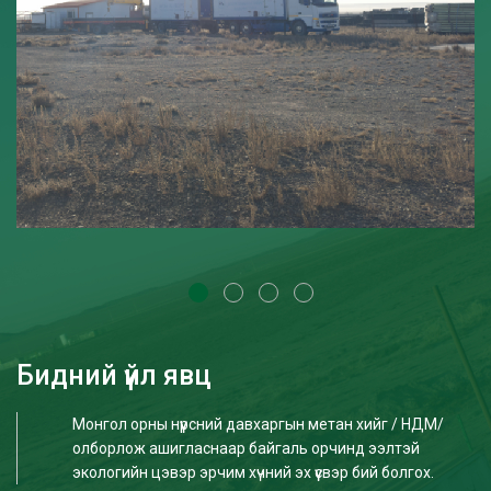
Бидний үйл явц
Монгол орны нүүрсний давхаргын метан хийг / НДМ/
олборлож ашигласнаар байгаль орчинд ээлтэй
экологийн цэвэр эрчим хүчний эх үүсвэр бий болгох.