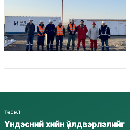
ТӨСӨЛ
Үндэсний хийн үйлдвэрлэлийг