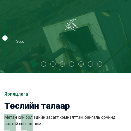
Эрэл
Ярилцлага
Төслийн талаар
Метан хий бол эдийн засагт хэмнэлттэй, байгаль орчинд
ээлтэй сонголт юм