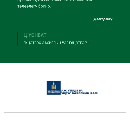
төлөөлөгч болно....
Дэлгэрэнгүй
Ц.ҮНЭНБАТ
ГҮЙЦЭТГЭХ ЗАХИРЛЫН ҮҮРЭГ ГҮЙЦЭТГЭГЧ