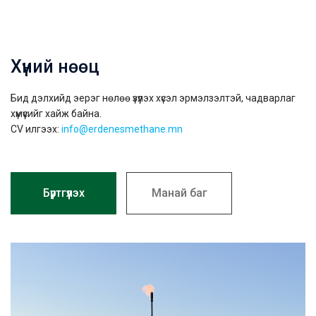
Хүний нөөц
Бид дэлхийд эерэг нөлөө үзүүлэх хүсэл эрмэлзэлтэй, чадварлаг
хүмүүсийг хайж байна.
CV илгээх:
info@erdenesmethane.mn
Бүртгүүлэх
Манай баг