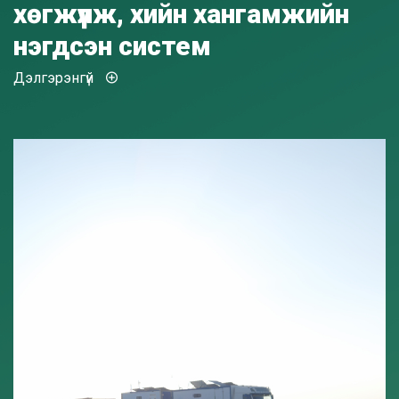
хөгжүүлж, хийн хангамжийн
нэгдсэн систем
Дэлгэрэнгүй