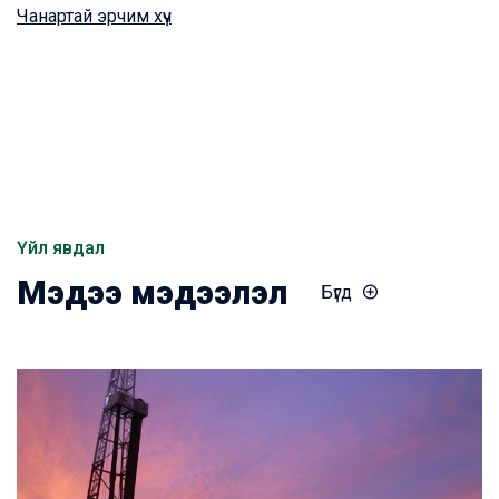
Чанартай эрчим хүч
Үйл явдал
Мэдээ мэдээлэл
Бүгд