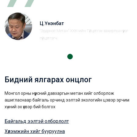
Ц.Үнэнбат
“Эрдэнэс Метан” ХХК-ийн Гүйцэтгэх захирлын үүрэг
гүйцэтгэгч
Бидний ялгарах онцлог
Монгол орны нүүрсний давхаргын метан хийг олборлож
ашигласнаар байгаль орчинд ээлтэй экологийн цэвэр эрчим
хүчний эх үүсвэр бий болгох
Байгальд ээлтэй олборлолт
Хүлэмжийн хийг бууруулна