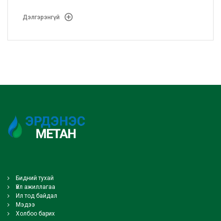
боловсруулж, АМГТГ-ын Мэргэжлийн зөвлөлийн
хурлаар хэлэлцүүлэн батлууллаа.
Дэлгэрэнгүй
Бидний тухай
Үйл ажиллагаа
Ил тод байдал
Мэдээ
Холбоо барих