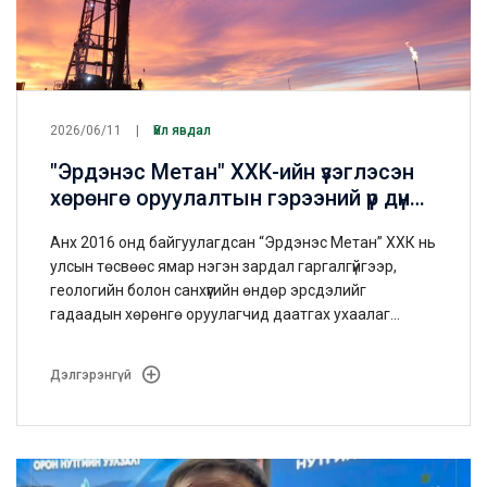
2026/06/11
Үйл явдал
"Эрдэнэс Метан" ХХК-ийн үзэглэсэн
хөрөнгө оруулалтын гэрээний үр дүнд
Монгол Улсын түүхэн дэх анхны метан
Анх 2016 онд байгуулагдсан “Эрдэнэс Метан” ХХК нь
хийн нөөцийг бүртгэлээ.
улсын төсвөөс ямар нэгэн зардал гаргалгүйгээр,
геологийн болон санхүүгийн өндөр эрсдэлийг
гадаадын хөрөнгө оруулагчид даатгах ухаалаг
шийдлийг олсон юм.
Дэлгэрэнгүй