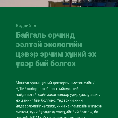
Бидний түүх
Байгаль орчинд
ээлтэй экологийн
цэвэр эрчим хүчний эх
үүсвэр бий болгох
Монгол орны нүүрсний давхаргын метан хийн /
НДМ/ олборлолт болон нийлүүлэлтийг
найдвартай, сайн засаглалаар удирдаж, үр ашиг,
үнэ цэнийг бий болгоно. Үндэсний хийн
үйлдвэрлэлийг хөгжүүлж, хийн хангамжийн нэгдсэн
систем, түүний бүрэлдэхүүн хэсгүүдийг бий болгож, бүс
нутгийн НДМ хийн экспортын томоохон