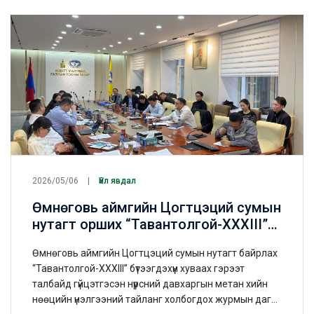
2026/05/06
Үйл явдал
Өмнөговь аймгийн Цогтцэций сумын
нутагт орших “Тавантолгой-ХХХIII”
талбайд хэрэгжүүлсэн нүүрсний
Өмнөговь аймгийн Цогтцэций сумын нутагт байрлах
давхаргын метан хийн (НДМХ)
“Тавантолгой-ХХХIII” бүтээгдэхүүн хуваах гэрээт
нөөцийн үнэлгээний тайлан
талбайд гүйцэтгэсэн нүүрсний давхаргын метан хийн
батлагдлаа
нөөцийн үнэлгээний тайланг холбогдох журмын дагуу