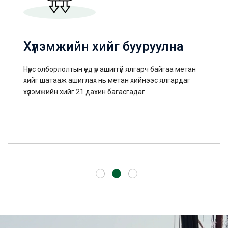
Хүлэмжийн хийг бууруулна
Нүүрс олборлолтын үед үр ашиггүй ялгарч байгаа метан
хийг шатааж ашиглах нь метан хийнээс ялгардаг
хүлэмжийн хийг 21 дахин багасгадаг.