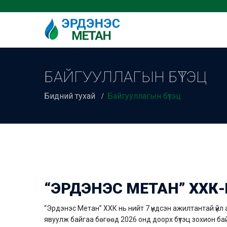
БАЙГУУЛЛАГЫН БҮТЭЦ
Бидний тухай
Байгууллагын бүтэц
“ЭРДЭНЭС МЕТАН” ХХК-
“Эрдэнэс Метан” ХХК нь нийт 7 үндсэн ажилтантай үйл
явуулж байгаа бөгөөд 2026 онд доорх бүтэц зохион б