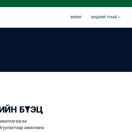
ЭХЛЭЛ
БИДНИЙ ТУХАЙ
ИЙН БҮТЭЦ
 ажиллагаагаа
айгуулалтаар ажиллана.