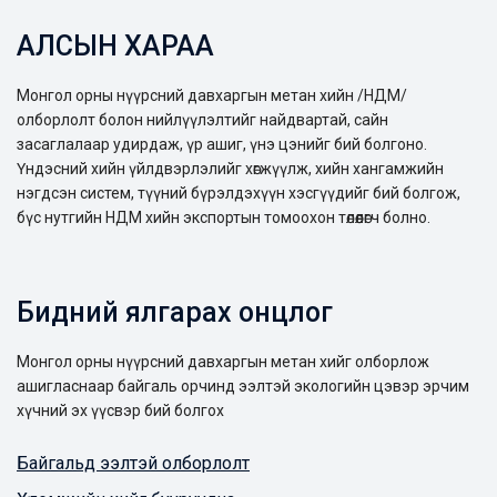
АЛСЫН ХАРАА
Монгол орны нүүрсний давхаргын метан хийн /НДМ/
олборлолт болон нийлүүлэлтийг найдвартай, сайн
засаглалаар удирдаж, үр ашиг, үнэ цэнийг бий болгоно.
Үндэсний хийн үйлдвэрлэлийг хөгжүүлж, хийн хангамжийн
нэгдсэн систем, түүний бүрэлдэхүүн хэсгүүдийг бий болгож,
бүс нутгийн НДМ хийн экспортын томоохон төлөөлөгч болно.
Бидний ялгарах онцлог
Монгол орны нүүрсний давхаргын метан хийг олборлож
ашигласнаар байгаль орчинд ээлтэй экологийн цэвэр эрчим
хүчний эх үүсвэр бий болгох
Байгальд ээлтэй олборлолт