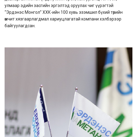
улмаар эдийн засгийн эргэлтэд оруулах чиг үүрэгтэй
“Эрдэнэс Монгол” ХХК-ийн 100 хувь эзэмшил бүхий төрийн
өмчит хязгаарлагдмал хариуцлагатай компани хэлбэрээр
байгуулагдсан.