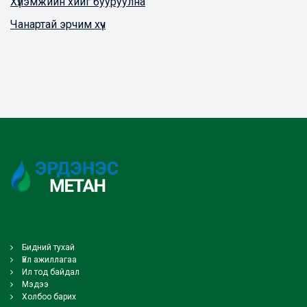
Хүлэмжийн хийг бууруулна
Чанартай эрчим хүч
Бидний тухай
Үйл ажиллагаа
Ил тод байдал
Мэдээ
Холбоо барих