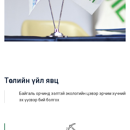
Төслийн үйл явц
Байгаль орчинд ээлтэй экологийн цэвэр эрчим хүчний
эх үүсвэр бий болгох