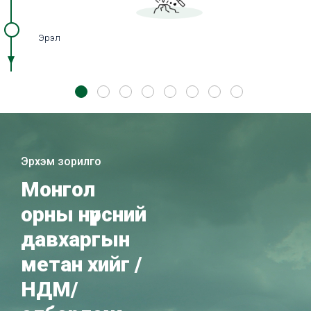
Эрэл
Эрхэм зорилго
Монгол
орны нүүрсний
давхаргын
метан хийг /
НДМ/