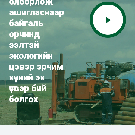
олборлож
ашигласнаар
байгаль
орчинд
ээлтэй
экологийн
цэвэр эрчим
хүчний эх
үүсвэр бий
болгох