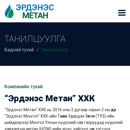
ТАНИЛЦУУЛГА
Бидний тухай
Танилцуулга
Компанийн тухай
“Эрдэнэс Метан” ХХК
“Эрдэнэс Метан” ХХК нь 2016 оны 2 дугаар сарын 2-ны өдөр
“Эрдэнэс Монгол” ХХК-ийн Төлөөлөн Удирдах Зөвлөл (ТУЗ)-ийн
шийдвэрээр Монгол Улсын нүүрсний сав газруудад нүүрсний
давхаргын метан (НДМ) хийн эрэл, хайгуул, нөөц тогтоох,