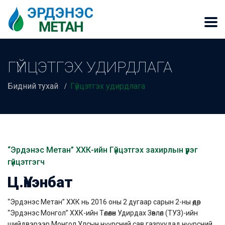
ГҮЙЦЭТГЭХ УДИРДЛАГА
Бидний тухай
Гүйцэтгэх удирдлага
“Эрдэнэс Метан” ХХК-ийн Гүйцэтгэх захирлын үүрэг
гүйцэтгэгч
Ц.Үнэнбат
“Эрдэнэс Метан” ХХК нь 2016 оны 2 дугаар сарын 2-ны өдөр
“Эрдэнэс Монгол” ХХК-ийн Төлөөлөн Удирдах Зөвлөл (ТУЗ)-ийн
шийдвэрээр Монгол Улсын нүүрсний сав газруудад нүүрсний