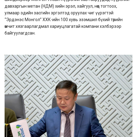
давхаргын метан (НДМ) хийн эрэл, хайгуул, нөөц тогтоох,
улмаар эдийн засгийн эргэлтэд оруулах чиг үүрэгтэй
“Эрдэнэс Монгол” ХХК-ийн 100 хувь эзэмшил бүхий төрийн
өмчит хязгаарлагдмал хариуцлагатай компани хэлбэрээр
байгуулагдсан.