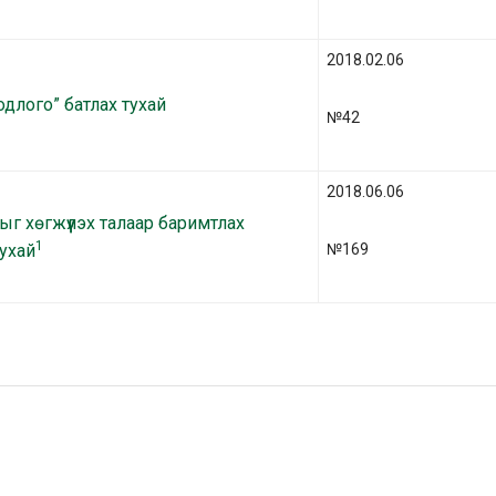
2018.02.06
одлого” батлах тухай
№42
2018.06.06
г хөгжүүлэх талаар баримтлах
1
тухай
№169