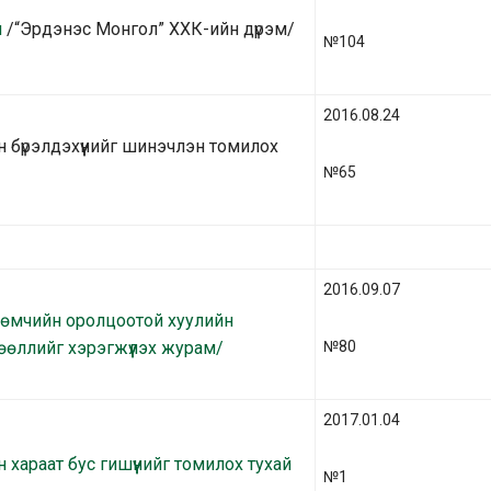
й
/“Эрдэнэс Монгол” ХХК-ийн дүрэм/
№104
2016.08.24
 бүрэлдэхүүнийг шинэчлэн томилох
№65
2016.09.07
 өмчийн оролцоотой хуулийн
өөллийг хэрэгжүүлэх журам/
№80
2017.01.04
хараат бус гишүүнийг томилох тухай
№1