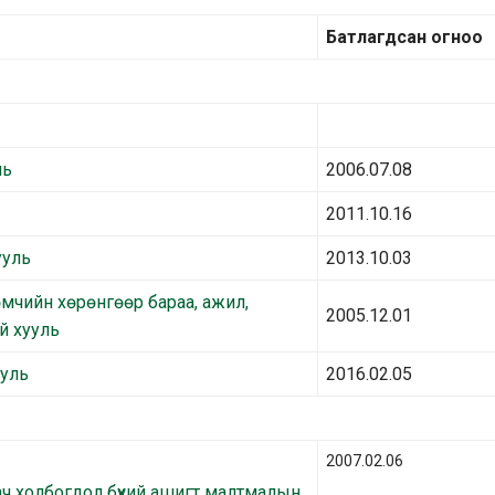
Батлагдсан огноо
ль
2006.07.08
2011.10.16
ууль
2013.10.03
мчийн хөрөнгөөр бараа, ажил,
2005.12.01
й хууль
ууль
2016.02.05
2007.02.06
ач холбогдол бүхий ашигт малтмалын