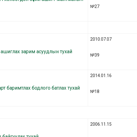
№27
2010.07.07
г ашиглах зарим асуудлын тухай
№39
2014.01.16
рт баримтлах бодлого батлах тухай
№18
2006.11.15
 байгуулах тухай