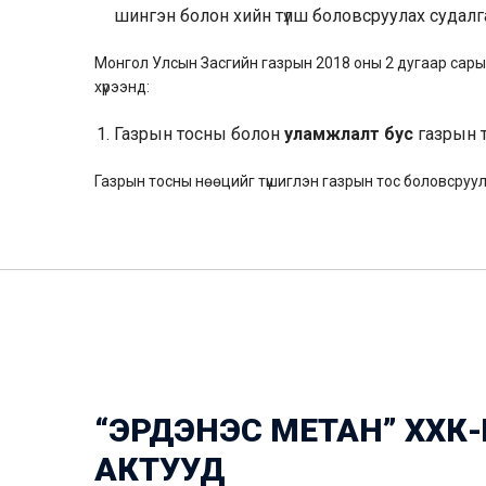
шингэн болон хийн түлш боловсруулах судалг
Монгол Улсын Засгийн газрын 2018 оны 2 дугаар сары
хүрээнд:
Газрын тосны болон
уламжлалт бус
газрын 
Газрын тосны нөөцийг түшиглэн газрын тос боловсруула
“ЭРДЭНЭС МЕТАН” ХХК
АКТУУД