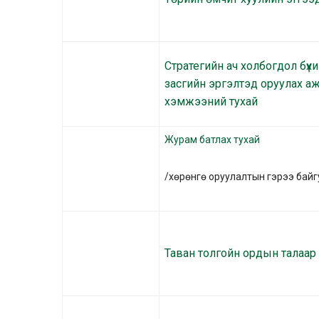
Стратегийн ач холбогдол бү
засгийн эргэлтэд оруулах аж
хэмжээний тухай
Журам батлах тухай
/хөрөнгө оруулалтын гэрээ бай
Таван толгойн ордын талаар