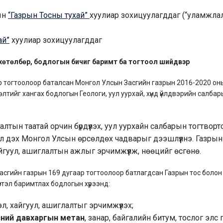
ын
“Газрын Тосны тухай”
хуулиар зохицуулагддаг (“уламжлал
ай”
хуулиар зохицуулагддаг
 хөтөлбөр, бодлогын бичиг баримт ба тогтоол шийдвэр
р тогтоолоор баталсан Монгол Улсын Засгийн газрын 2016-2020 оны
тийг хангах бодлогын Геологи, уул уурхай, хүнд үйлдвэрийн салбар
лтын таатай орчин бүрдүүлэх, уул уурхайн салбарын тогтворт
эл дэх Монгол Улсын өрсөлдөх чадварыг дээшлүүлнэ. Газры
йгуул, ашиглалтын ажлыг эрчимжүүлж, нөөцийг өсгөнө.
асгийн газрын 169 дугаар тогтоолоор батлагдсан Газрын тос болон
ртэл баримтлах бодлогын хүрээнд:
л, хайгуул, ашиглалтыг эрчимжүүлэх;
рсний давхаргын метан
, занар, байгалийн битум, тослог элс г