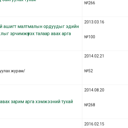
№266
2013.03.16
хий ашигт малтмалын ордуудыг эдийн
лыг эрчимжүүлэх талаар авах арга
№100
2014.02.21
гуулах журам/
№52
2014.08.20
 авах зарим арга хэмжээний тухай
№268
2016.02.15