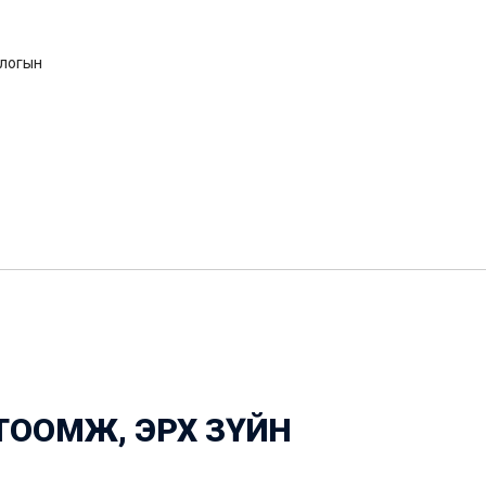
длогын
ТООМЖ, ЭРХ ЗҮЙН