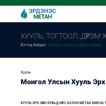
ХУУЛЬ, ТОГТООЛ, ДҮРЭМ
Ил тод байдал
Хууль, тогтоол, дүрэм журам
Хууль
Монгол Улсын Хууль Эрх 
ХУУЛЬ ЭРХ ЗҮЙН ХУВЬД НҮҮРС БОЛОН МЕТАН ХИЙ 