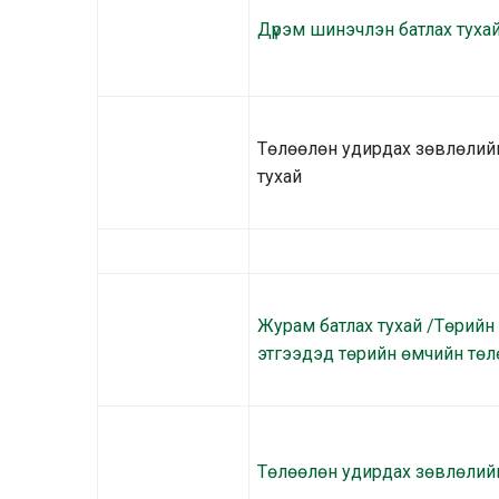
Дүрэм шинэчлэн батлах туха
Төлөөлөн удирдах зөвлөлийн
тухай
Журам батлах тухай /Төрийн
этгээдэд төрийн өмчийн төл
Төлөөлөн удирдах зөвлөлийн 