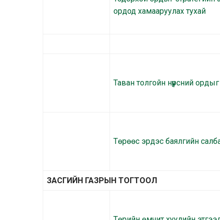
ордод хамааруулах тухай
Таван толгойн нүүрсний орды
Төрөөс эрдэс баялгийн салба
ЗАСГИЙН ГАЗРЫН ТОГТООЛ
Төрийн өмчит хуулийн этгээд