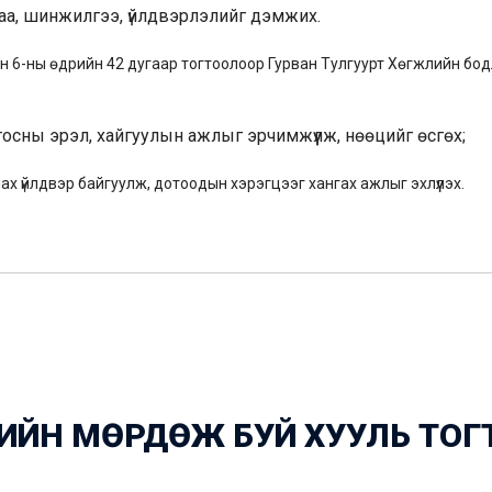
аа, шинжилгээ, үйлдвэрлэлийг дэмжих.
н 6-ны өдрийн 42 дугаар тогтоолоор Гурван Тулгуурт Хөгжлийн бо
тосны эрэл, хайгуулын ажлыг эрчимжүүлж, нөөцийг өсгөх;
х үйлдвэр байгуулж, дотоодын хэрэгцээг хангах ажлыг эхлүүлэх.
-ИЙН МӨРДӨЖ БУЙ ХУУЛЬ ТОГ