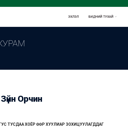
ЭХЛЭЛ
БИДНИЙ ТУХАЙ
 ЖУРАМ
Зүйн Орчин
НЬ ТУС ТУСДАА ХОЁР ӨӨР ХУУЛИАР ЗОХИЦУУЛАГДДАГ