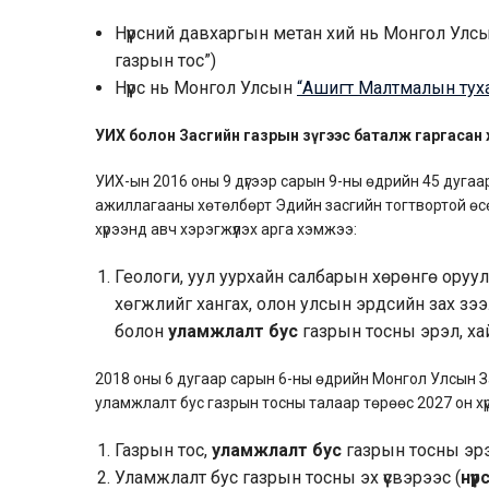
Нүүрсний давхаргын метан хий нь Монгол Улс
газрын тос”)
Нүүрс нь Монгол Улсын
“Ашигт Малтмалын тух
УИХ болон Засгийн газрын зүгээс баталж гаргасан
УИХ-ын 2016 оны 9 дүгээр сарын 9-ны өдрийн 45 дугаа
ажиллагааны хөтөлбөрт Эдийн засгийн тогтвортой өсөл
хүрээнд авч хэрэгжүүлэх арга хэмжээ:
Геологи, уул уурхайн салбарын хөрөнгө оруула
хөгжлийг хангах, олон улсын эрдсийн зах зэ
болон
уламжлалт бус
газрын тосны эрэл, ха
2018 оны 6 дугаар сарын 6-ны өдрийн Монгол Улсын З
уламжлалт бус газрын тосны талаар төрөөс 2027 он хү
Газрын тос,
уламжлалт бус
газрын тосны эрэ
Уламжлалт бус газрын тосны эх үүсвэрээс (
нүү