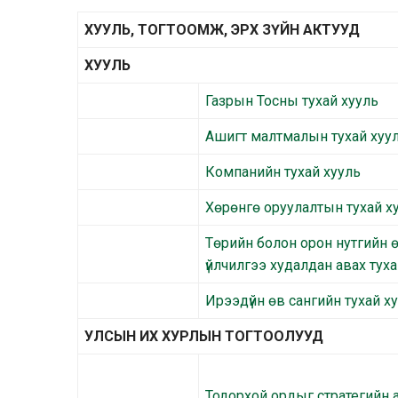
ХУУЛЬ, ТОГТООМЖ, ЭРХ ЗҮЙН АКТУУД
ХУУЛЬ
Газрын Тосны тухай хууль
Ашигт малтмалын тухай хуу
Компанийн тухай хууль
Хөрөнгө оруулалтын тухай х
Төрийн болон орон нутгийн ө
үйлчилгээ худалдан авах туха
Ирээдүйн өв сангийн тухай х
УЛСЫН ИХ ХУРЛЫН ТОГТООЛУУД
Тодорхой ордыг стратегийн 