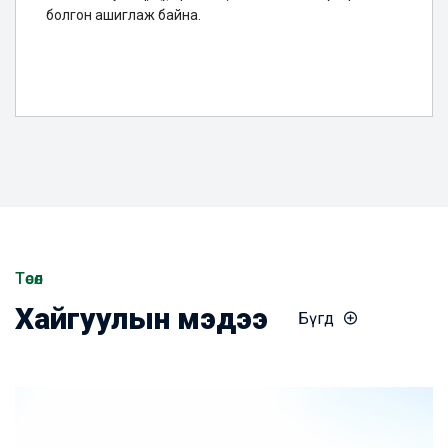
болгон ашиглаж байна.
Төсөл
Хайгуулын мэдээ
Бүгд