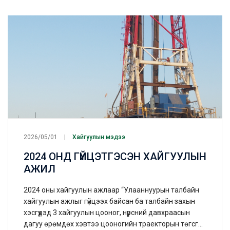
2026/05/01
Хайгуулын мэдээ
2024 ОНД ГҮЙЦЭТГЭСЭН ХАЙГУУЛЫН
АЖИЛ
2024 оны хайгуулын ажлаар “Улааннуурын талбайн
хайгуулын ажлыг гүйцээх байсан ба талбайн захын
хэсгүүдэд 3 хайгуулын цооног, нүүрсний давхраасын
дагуу өрөмдөх хэвтээ цооногийн траекторын төгсгөл