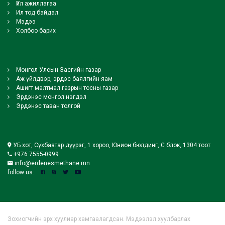
Үйл ажиллагаа
Ил тод байдал
Мэдээ
Холбоо барих
Монгол Улсын Засгийн газар
Аж үйлдвэр, эрдэс баялгийн яам
Ашигт малтмал газрын тосны газар
Эрдэнэс монгол нэгдэл
Эрдэнэс таван толгой
УБ хот, Сүхбаатар дүүрэг, 1 хороо, Юнион бюлдинг, С блок, 1304 тоот
+976 7555-0999
info@erdenesmethane.mn
follow us:
Зохиогчийн эрх хуулиар хамгаалагдсан. Мэдээлэл хуулбарлах