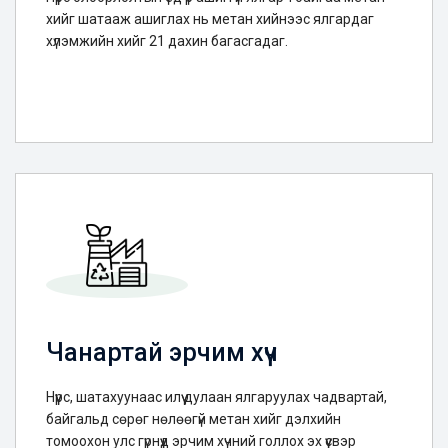
хийг шатааж ашиглах нь метан хийнээс ялгардаг
хүлэмжийн хийг 21 дахин багасгадаг.
Чанартай эрчим хүч
Нүүрс, шатахуунаас илүү дулаан ялгаруулах чадвартай,
байгальд сөрөг нөлөөгүй метан хийг дэлхийн
томоохон улс гүрнүүд эрчим хүчний голлох эх үүсвэр