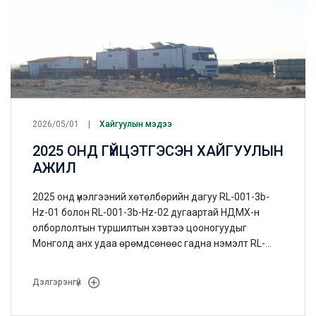
2026/05/01
Хайгуулын мэдээ
2025 ОНД ГҮЙЦЭТГЭСЭН ХАЙГУУЛЫН
АЖИЛ
2025 онд үнэлгээний хөтөлбөрийн дагуу RL-001-3b-
Hz-01 болон RL-001-3b-Hz-02 дугаартай НДМХ-н
олборлолтын туршилтын хэвтээ цооногуудыг
Монголд анх удаа өрөмдсөнөөс гадна нэмэлт RL-
001-3b-Hz-03 цооногийн өрөмдлөгийн ажлыг
эхлүүлээд байна.
Дэлгэрэнгүй