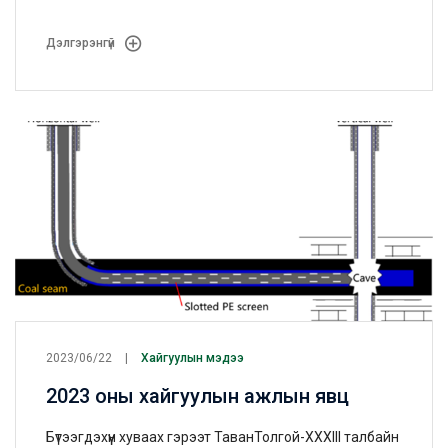
хэсэг дэх нүүрсний давхраасын хийн агуулгыг шалгах
болон давхраасын даралтыг хянах зорилгоор
Дэлгэрэнгүй
хяналтын өргөтгөсөн 1 цооног буюу нийт 4 босоо
цооногийн 1645.9 тууш метр өрөмдлөгийн ажил
гүйцэтгэлээ.
2023/06/22
Хайгуулын мэдээ
2023 оны хайгуулын ажлын явц
Бүтээгдэхүүн хуваах гэрээт ТаванТолгой-XXXIII талбайн