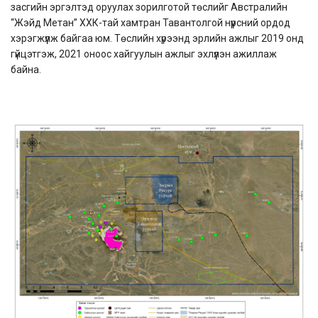
засгийн эргэлтэд оруулах зорилготой төслийг Австралийн
“Жэйд Метан” ХХК-тай хамтран Тавантолгой нүүрсний ордод
хэрэгжүүлж байгаа юм. Төслийн хүрээнд эрлийн ажлыг 2019 онд
гүйцэтгэж, 2021 оноос хайгуулын ажлыг эхлүүлэн ажиллаж
байна.