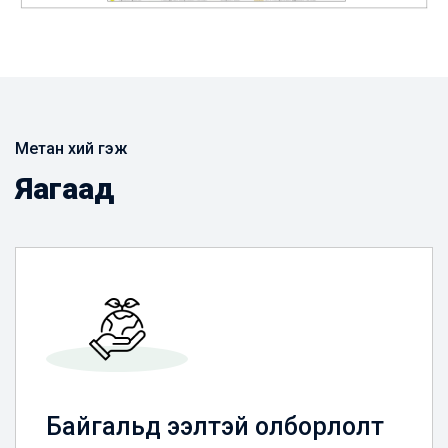
Метан хий гэж
Яагаад
Байгальд ээлтэй олборлолт