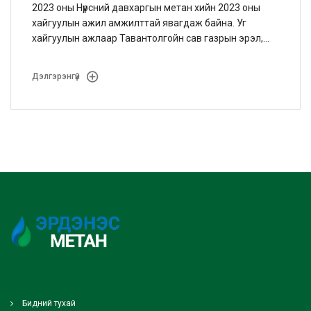
2023 оны Нүүрсний давхаргын метан хийн 2023 оны
хайгуулын ажил амжилттай явагдаж байна. Уг
хайгуулын ажлаар Тавантолгойн сав газрын эрэл,
хайгуулын ажлын үр дүнг нарийвчлах, туршилт
ажиглалтын ажил гүйцэтгэхээр төлөвлөсөн.
Дэлгэрэнгүй
Бидний тухай