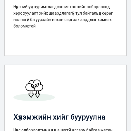
Нүүрсний үед хуримтлагдсан метан хийг олборлоход
хөрс хуулалт хийх шаардлагагүй тул байгальд сөрөг
нөлөөгүй ба уурхайн нөхөн сэргээх зардлыг хэмнэх
боломжтой.
Хүлэмжийн хийг бууруулна
Нүүрс олборлолтын үед үр ашиггүй ялгарч байгаа метан