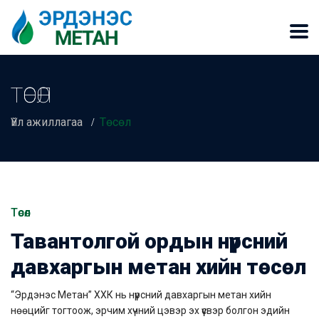
ТӨСӨЛ
Үйл ажиллагаа
Төсөл
Төсөл
Тавантолгой ордын нүүрсний
давхаргын метан хийн төсөл
“Эрдэнэс Метан” ХХК нь нүүрсний давхаргын метан хийн
нөөцийг тогтоож, эрчим хүчний цэвэр эх үүсвэр болгон эдийн