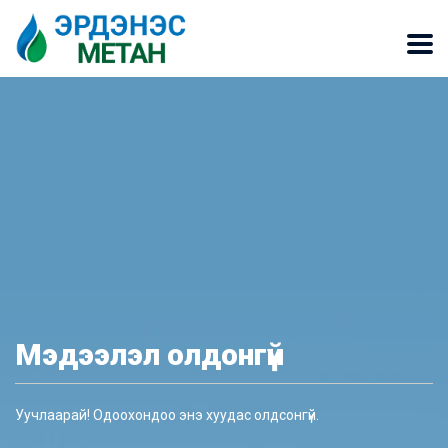
Мэдээлэл олдонгүй
Уучлаарай! Одоохондоо энэ хуудас олдсонгүй.