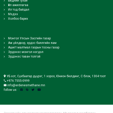
Бидний тухай
Үйл ажиллагаа
Ил тод байдал
Мэдээ
Холбоо барих
Монгол Улсын Засгийн газар
Аж үйлдвэр, эрдэс баялгийн яам
Ашигт малтмал газрын тосны газар
Эрдэнэс монгол нэгдэл
Эрдэнэс таван толгой
УБ хот, Сүхбаатар дүүрэг, 1 хороо, Юнион бюлдинг, С блок, 1304 тоот
+976 7555-0999
info@erdenesmethane.mn
follow us: