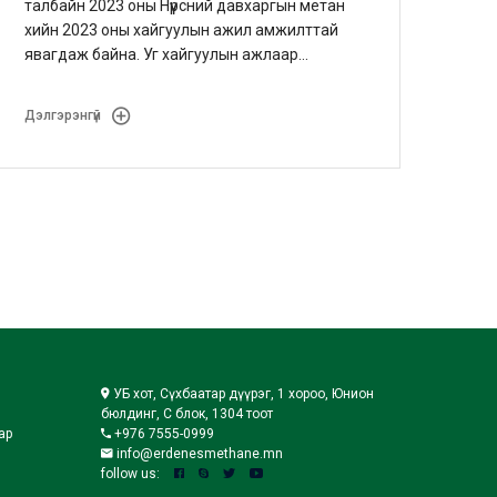
талбайн 2023 оны Нүүрсний давхаргын метан
хийн 2023 оны хайгуулын ажил амжилттай
явагдаж байна. Уг хайгуулын ажлаар
Тавантолгойн сав газрын эрэл, хайгуулын
ажлын үр дүнг нарийвчлах, туршилт
Дэлгэрэнгүй
ажиглалтын ажил гүйцэтгэхээр төлөвлөсөн.
УБ хот, Сүхбаатар дүүрэг, 1 хороо, Юнион
бюлдинг, С блок, 1304 тоот
ар
+976 7555-0999
info@erdenesmethane.mn
follow us: