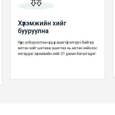
Хүлэмжийн хийг
бууруулна
Нүүрс олборлолтын үед үр ашиггүй ялгарч байгаа
метан хийг шатааж ашиглах нь метан хийнээс
ялгардаг хүлэмжийн хийг 21 дахин багасгадаг.