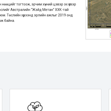
 нөөцийг тогтоож, эрчим хүчний цэвэр эх үүсвэр
төслийг Австралийн “Жэйд Метан” ХХК-тай
а юм. Төслийн хүрээнд эрлийн ажлыг 2019 онд
аж байна.