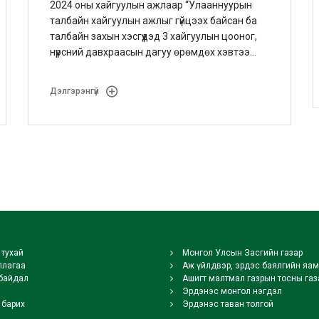
2024 оны хайгуулын ажлаар “Улааннуурын
талбайн хайгуулын ажлыг гүйцээх байсан ба
талбайн захын хэсгүүдэд 3 хайгуулын цооног,
нүүрсний давхраасын дагуу өрөмдөх хэвтээ
цооногийн траекторын төгсгөл хэсэг дэх
нүүрсний давхраасын хийн агуулгыг шалгах
Дэлгэрэнгүй
болон давхраасын даралтыг хянах зорилгоор
хяналтын өргөтгөсөн 1 цооног буюу нийт 4
босоо цооногийн 1645.9 тууш метр
өрөмдлөгийн ажил гүйцэтгэлээ.
тухай
Монгол Улсын Засгийн газар
ллагаа
Аж үйлдвэр, эрдэс баялгийн яам
байдал
Ашигт малтмал газрын тосны газ
Эрдэнэс монгол нэгдэл
 барих
Эрдэнэс таван толгой