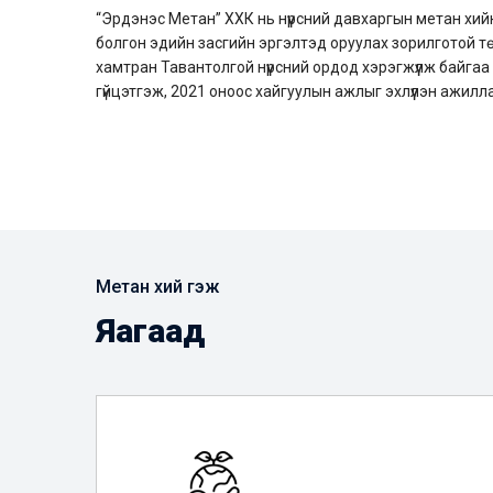
“Эрдэнэс Метан” ХХК нь нүүрсний давхаргын метан хийн
болгон эдийн засгийн эргэлтэд оруулах зорилготой 
хамтран Тавантолгой нүүрсний ордод хэрэгжүүлж байга
гүйцэтгэж, 2021 оноос хайгуулын ажлыг эхлүүлэн ажилл
Метан хий гэж
Яагаад