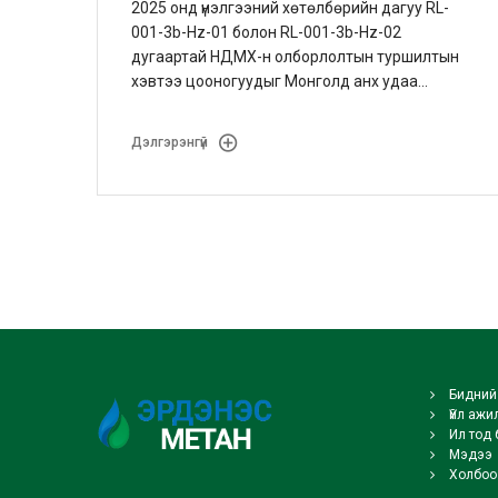
2025 онд үнэлгээний хөтөлбөрийн дагуу RL-
001-3b-Hz-01 болон RL-001-3b-Hz-02
дугаартай НДМХ-н олборлолтын туршилтын
хэвтээ цооногуудыг Монголд анх удаа
өрөмдсөнөөс гадна нэмэлт RL-001-3b-Hz-03
цооногийн өрөмдлөгийн ажлыг эхлүүлээд
Дэлгэрэнгүй
байна.
Бидний 
Үйл ажи
Ил тод 
Мэдээ
Холбоо