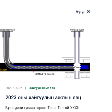
Бүгд
2023/06/22
Хайгуулын мэдээ
2023 оны хайгуулын ажлын явц
Бүтээгдэхүүн хуваах гэрээт ТаванТолгой-XXXIII