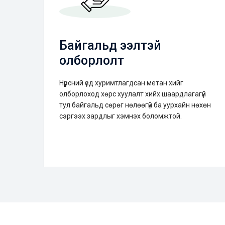
Байгальд ээлтэй
олборлолт
Нүүрсний үед хуримтлагдсан метан хийг
олборлоход хөрс хуулалт хийх шаардлагагүй
тул байгальд сөрөг нөлөөгүй ба уурхайн нөхөн
сэргээх зардлыг хэмнэх боломжтой.