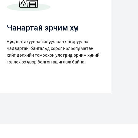
Чанартай эрчим хүч
Нүүрс, шатахуунаас илүү дулаан ялгаруулах
чадвартай, байгальд сөрөг нөлөөгүй метан
хийг дэлхийн томоохон улс гүрнүүд эрчим хүчний
голлох эх үүсвэр болгон ашиглаж байна.