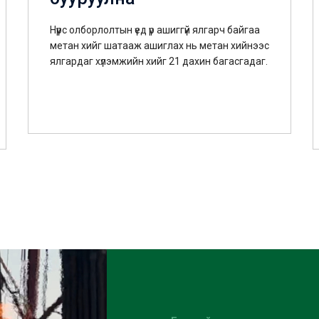
Нүүрс олборлолтын үед үр ашиггүй ялгарч байгаа
метан хийг шатааж ашиглах нь метан хийнээс
ялгардаг хүлэмжийн хийг 21 дахин багасгадаг.