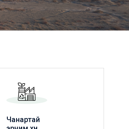
Чанартай
эрчим хүч