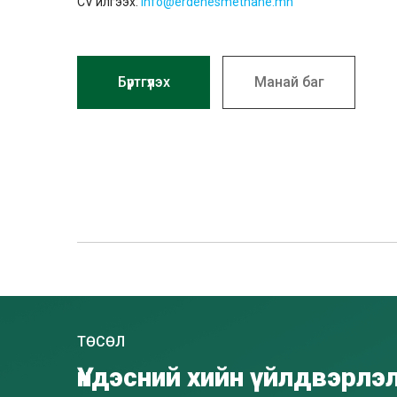
CV илгээх:
info@erdenesmethane.mn
Бүртгүүлэх
Манай баг
ТӨСӨЛ
Үндэсний хийн үйлдвэрлэ