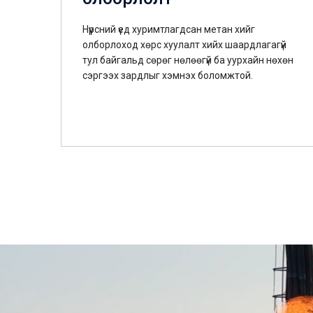
Нүүрсний үед хуримтлагдсан метан хийг
олборлоход хөрс хуулалт хийх шаардлагагүй
тул байгальд сөрөг нөлөөгүй ба уурхайн нөхөн
сэргээх зардлыг хэмнэх боломжтой.