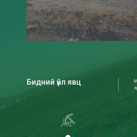
Бидний үйл явц
М
э