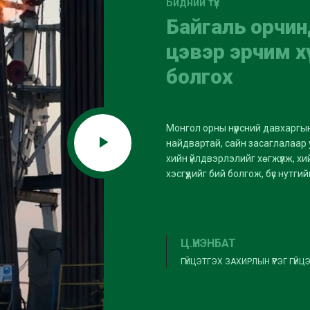
Бидний түүх
Байгаль орчин
цэвэр эрчим х
болгох
Монгол орны нүүрсний давхаргы
найдвартай, сайн засаглалаар у
хийн үйлдвэрлэлийг хөгжүүлж, хи
хэсгүүдийг бий болгож, бүс нут
Ц.ҮНЭНБАТ
ГҮЙЦЭТГЭХ ЗАХИРЛЫН ҮҮРЭГ ГҮЙЦ