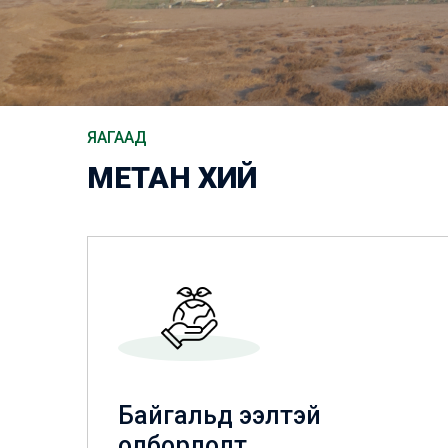
ЯАГААД
МЕТАН ХИЙ
Байгальд ээлтэй
олборлолт