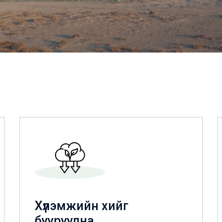
Хүлэмжийн хийг
бууруулна