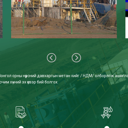
онгол орны нүүрсний давхаргын метан хийг / НДМ/ олборлож ашигл
рчим хүчний эх үүсвэр бий болгох.