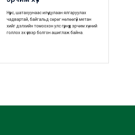
Нүүрс, шатахуунаас илүү дулаан ялгаруулах
чадвартай, байгальд сөрөг нөлөөгүй метан
хийг дэлхийн томоохон улс гүрнүүд эрчим хүчний
голлох эх үүсвэр болгон ашиглаж байна.