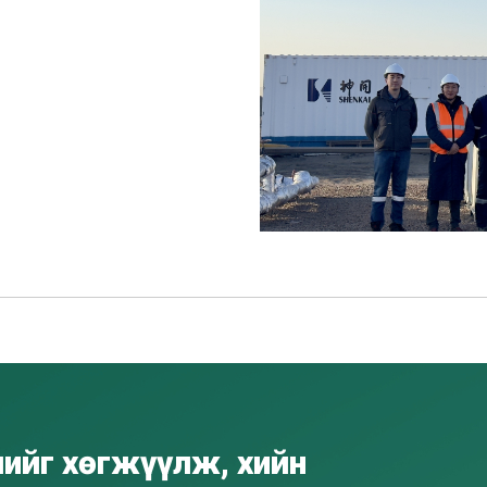
лийг хөгжүүлж, хийн