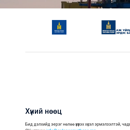
Хүний нөөц
Бид дэлхийд эерэг нөлөө үзүүлэх хүсэл эрмэлзэлтэй, чадв