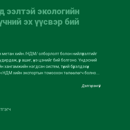
д ээлтэй экологийн
үчний эх үүсвэр бий
н метан хийн /НДМ/ олборлолт болон нийлүүлэлтийг
дирдаж, үр ашиг, үнэ цэнийг бий болгоно. Үндэсний
йн хангамжийн нэгдсэн систем, түүний бүрэлдэхүүн
гийн НДМ хийн экспортын томоохон төлөөлөгч болно....
Дэлгэрэнгүй
ЭТГЭГЧ