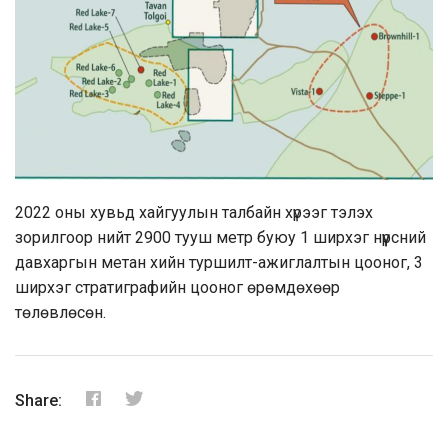
2022 оны хувьд хайгуулын талбайн хүрээг тэлэх
зорилгоор нийт 2900 тууш метр буюу 1 ширхэг нүүрсний
давхаргын метан хийн туршилт-ажиглалтын цооног, 3
ширхэг стратиграфийн цооног өрөмдөхөөр
төлөвлөсөн.
Share: