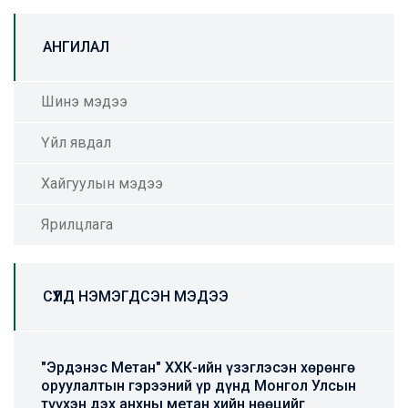
АНГИЛАЛ
Шинэ мэдээ
Үйл явдал
Хайгуулын мэдээ
Ярилцлага
СҮҮЛД НЭМЭГДСЭН МЭДЭЭ
"Эрдэнэс Метан" ХХК-ийн үзэглэсэн хөрөнгө
оруулалтын гэрээний үр дүнд Монгол Улсын
түүхэн дэх анхны метан хийн нөөцийг