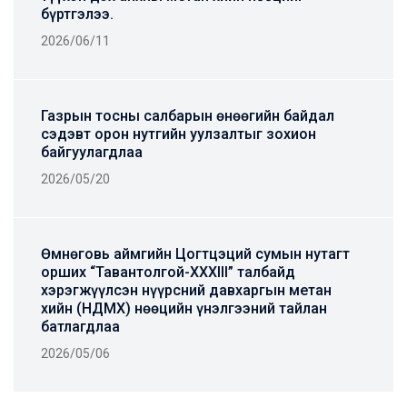
бүртгэлээ.
2026/06/11
Газрын тосны салбарын өнөөгийн байдал
сэдэвт орон нутгийн уулзалтыг зохион
байгуулагдлаа
2026/05/20
Өмнөговь аймгийн Цогтцэций сумын нутагт
орших “Тавантолгой-ХХХIII” талбайд
хэрэгжүүлсэн нүүрсний давхаргын метан
хийн (НДМХ) нөөцийн үнэлгээний тайлан
батлагдлаа
2026/05/06