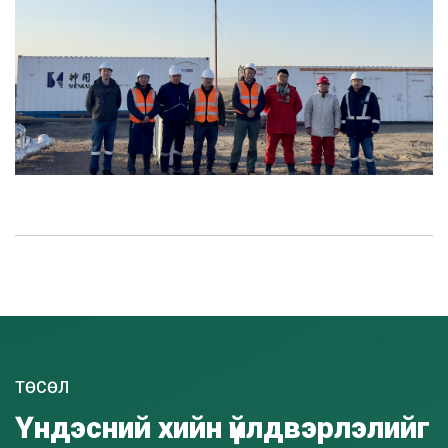
ТӨСӨЛ
Үндэсний хийн үйлдвэрлэлийг