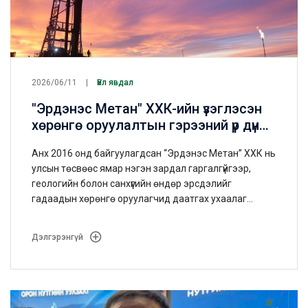
2026/06/11
Үйл явдал
"Эрдэнэс Метан" ХХК-ийн үзэглэсэн
хөрөнгө оруулалтын гэрээний үр дүнд
Монгол Улсын түүхэн дэх анхны метан
Анх 2016 онд байгуулагдсан “Эрдэнэс Метан” ХХК нь
хийн нөөцийг бүртгэлээ.
улсын төсвөөс ямар нэгэн зардал гаргалгүйгээр,
геологийн болон санхүүгийн өндөр эрсдэлийг
гадаадын хөрөнгө оруулагчид даатгах ухаалаг
шийдлийг олсон юм.
Дэлгэрэнгүй