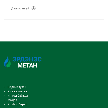
боловсруулж, АМГТГ-ын Мэргэжлийн зөвлөлийн
хурлаар хэлэлцүүлэн батлууллаа.
Дэлгэрэнгүй
Бидний тухай
Үйл ажиллагаа
Ил тод байдал
Мэдээ
Холбоо барих