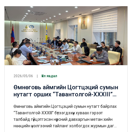
2026/05/06
Үйл явдал
Өмнөговь аймгийн Цогтцэций сумын
нутагт орших “Тавантолгой-ХХХIII”
талбайд хэрэгжүүлсэн нүүрсний
Өмнөговь аймгийн Цогтцэций сумын нутагт байрлах
давхаргын метан хийн (НДМХ)
“Тавантолгой-ХХХIII” бүтээгдэхүүн хуваах гэрээт
нөөцийн үнэлгээний тайлан
талбайд гүйцэтгэсэн нүүрсний давхаргын метан хийн
батлагдлаа
нөөцийн үнэлгээний тайланг холбогдох журмын дагуу