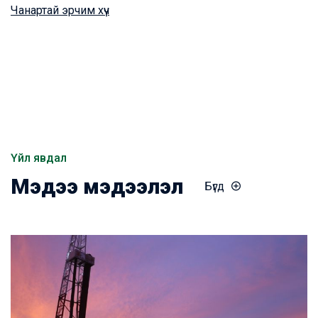
Чанартай эрчим хүч
Үйл явдал
Мэдээ мэдээлэл
Бүгд