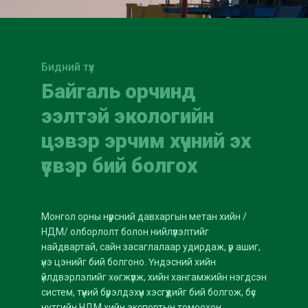
Бидний түүх
Байгаль орчинд
ээлтэй экологийн
цэвэр эрчим хүчний эх
үүсвэр бий болгох
Монгол орны нүүрсний давхаргын метан хийн /
НДМ/ олборлолт болон нийлүүлэлтийг
найдвартай, сайн засаглалаар удирдаж, үр ашиг,
үнэ цэнийг бий болгоно. Үндэсний хийн
үйлдвэрлэлийг хөгжүүлж, хийн хангамжийн нэгдсэн
систем, түүний бүрэлдэхүүн хэсгүүдийг бий болгож, бүс
нутгийн НДМ хийн экспортын томоохон