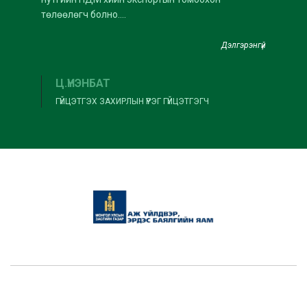
төлөөлөгч болно....
Дэлгэрэнгүй
Ц.ҮНЭНБАТ
ГҮЙЦЭТГЭХ ЗАХИРЛЫН ҮҮРЭГ ГҮЙЦЭТГЭГЧ