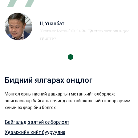
Ц.Үнэнбат
“Эрдэнэс Метан” ХХК-ийн Гүйцэтгэх захирлын үүрэг
гүйцэтгэгч
Бидний ялгарах онцлог
Монгол орны нүүрсний давхаргын метан хийг олборлож
ашигласнаар байгаль орчинд ээлтэй экологийн цэвэр эрчим
хүчний эх үүсвэр бий болгох
Байгальд ээлтэй олборлолт
Хүлэмжийн хийг бууруулна