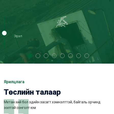
Эрэл
Ярилцлага
Төслийн талаар
Метан хий бол эдийн засагт хэмнэлттэй, байгаль орчинд
ээлтэй сонголт юм