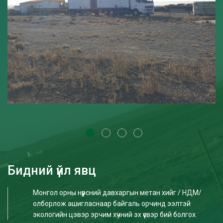
Бидний үйл явц
Монгол орны нүүрсний давхаргын метан хийг / НДМ/
олборлож ашигласнаар байгаль орчинд ээлтэй
экологийн цэвэр эрчим хүчний эх үүсвэр бий болгох.