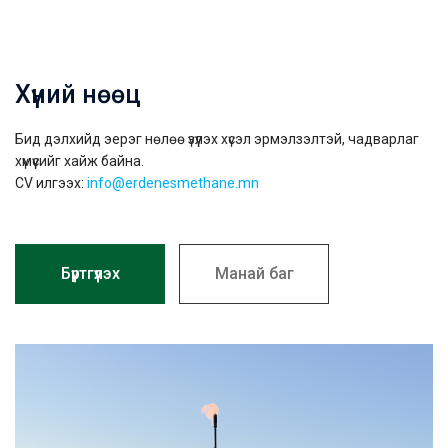
Хүний нөөц
Бид дэлхийд эерэг нөлөө үзүүлэх хүсэл эрмэлзэлтэй, чадварлаг
хүмүүсийг хайж байна.
CV илгээх:
info@erdenesmethane.mn
Бүртгүүлэх
Манай баг