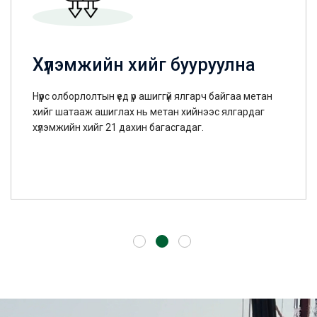
Хүлэмжийн хийг бууруулна
Нүүрс олборлолтын үед үр ашиггүй ялгарч байгаа метан
хийг шатааж ашиглах нь метан хийнээс ялгардаг
хүлэмжийн хийг 21 дахин багасгадаг.