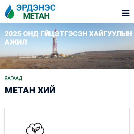
2025 ОНД ГҮЙЦЭТГЭСЭН ХАЙГУУЛЫН
АЖИЛ
ЯАГААД
МЕТАН ХИЙ