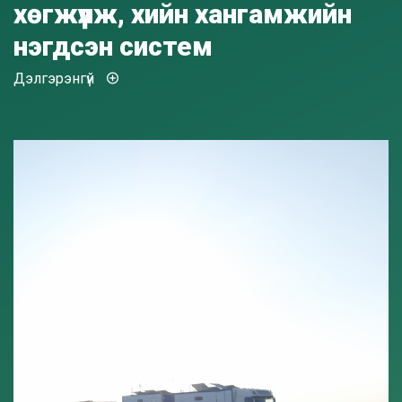
хөгжүүлж, хийн хангамжийн
нэгдсэн систем
Дэлгэрэнгүй